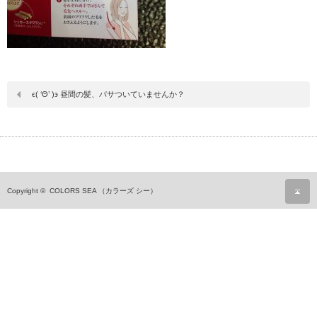
ϵ( ‘Θ’ )϶ 昼間の髪、パサついていませんか？
ペ
Copyright ©
COLORS SEA （カラーズ シー）