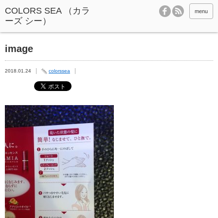
menu
image
2018.01.24
colorssea