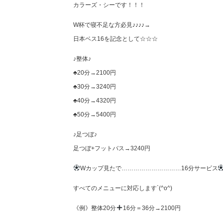
カラーズ・シーです！！！
W杯で寝不足な方必見♪♪♪♪→
日本ベス16を記念として☆☆☆
♪整体♪
♣︎20分→2100円
♣︎30分→3240円
♣︎40分→4320円
♣︎50分→5400円
♪足つぼ♪
足つぼ+フットバス→3240円
Wカップ見たで…………………………16分サービス
すべてのメニューに対応します`(^o^)
《例》整体20分
16分＝36分→2100円