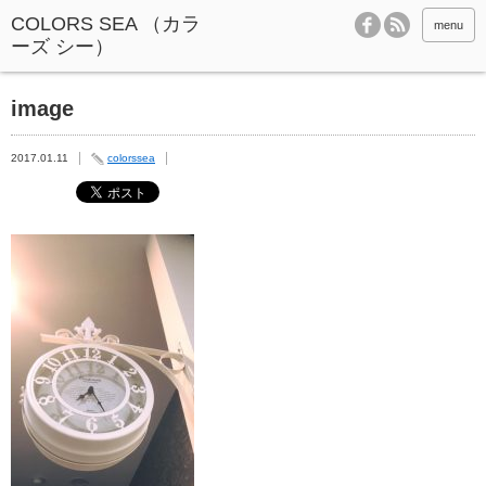
menu
image
2017.01.11
colorssea