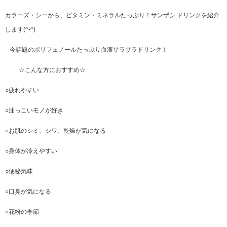
カラーズ・シーから、ビタミン・ミネラルたっぷり！サンザシ ドリンクを紹介
します(^-^)
今話題のポリフェノールたっぷり血液サラサラドリンク！
☆こんな方におすすめ☆
○疲れやすい
○油っこいモノが好き
○お肌のシミ、シワ、乾燥が気になる
○身体が冷えやすい
○便秘気味
○口臭が気になる
○花粉の季節