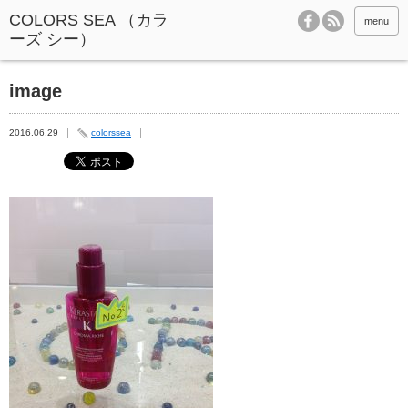
menu
image
2016.06.29
colorssea