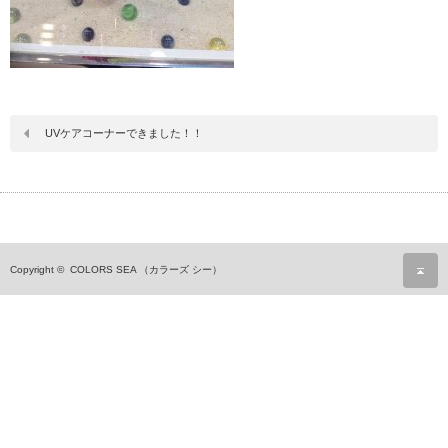
UVケアコーナーできました！！
ペ
Copyright ©
COLORS SEA （カラーズ シー）