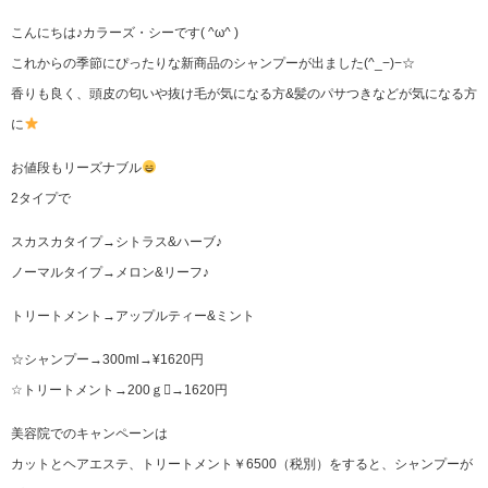
こんにちは♪カラーズ・シーです( ^ω^ )
これからの季節にぴったりな新商品のシャンプーが出ました(^_−)−☆
香りも良く、頭皮の匂いや抜け毛が気になる方&髪のパサつきなどが気になる方
に
お値段もリーズナブル
2タイプで
スカスカタイプ→シトラス&ハーブ♪
ノーマルタイプ→メロン&リーフ♪
トリートメント→アップルティー&ミント
☆シャンプー→300ml→¥1620円
☆トリートメント→200ｇ→1620円
美容院でのキャンペーンは
カットとヘアエステ、トリートメント￥6500（税別）をすると、シャンプーが