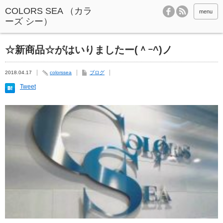
menu
☆新商品☆がはいりましたー(＾ｰ^)ノ
2018.04.17
colorssea
ブログ
Tweet