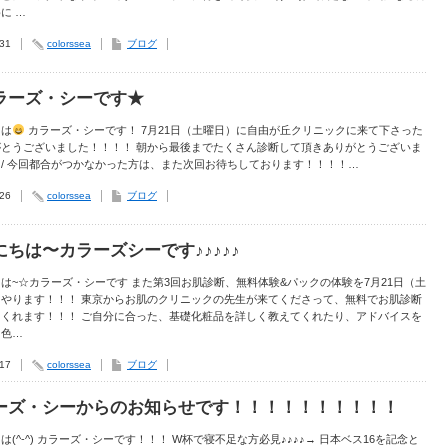
に …
.31
colorssea
ブログ
ラーズ・シーです★
ちは
カラーズ・シーです！ 7月21日（土曜日）に自由が丘クリニックに来て下さった
がとうございました！！！！ 朝から最後までたくさん診断して頂きありがとうございま
-^)/ 今回都合がつかなかった方は、また次回お待ちしております！！！！…
.26
colorssea
ブログ
にちは〜カラーズシーです♪♪♪♪♪
は~☆カラーズ・シーです また第3回お肌診断、無料体験&パックの体験を7月21日（土
にやります！！！ 東京からお肌のクリニックの先生が来てくださって、無料でお肌診断
てくれます！！！ ご自分に合った、基礎化粧品を詳しく教えてくれたり、アドバイスを
り色…
.17
colorssea
ブログ
ーズ・シーからのお知らせです！！！！！！！！！！
は(^-^) カラーズ・シーです！！！ W杯で寝不足な方必見♪♪♪♪→ 日本ベス16を記念と