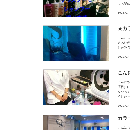
はお早め
2018.07
★カ
こんに
方あり
した(^
2018.07
こん
こんにち
曜日）
をやっ
くれた
2018.07
カラ
こんにち