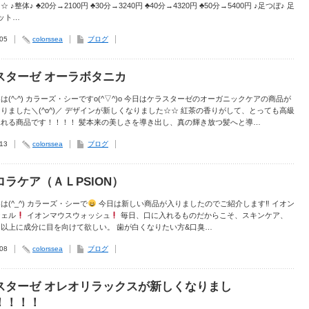
♪整体♪ ♣︎20分→2100円 ♣︎30分→3240円 ♣︎40分→4320円 ♣︎50分→5400円 ♪足つぼ♪ 足
ット…
.05
colorssea
ブログ
スターゼ オーラボタニカ
は(^-^) カラーズ・シーですo(^▽^)o 今日はケラスターゼのオーガニックケアの商品が
りました＼(^o^)／ デザインが新しくなりました☆☆ 紅茶の香りがして、とっても高級
ふれる商品です！！！！ 髪本来の美しさを導き出し、真の輝き放つ髪へと導…
.13
colorssea
ブログ
ロラケア（ＡＬPSlON）
は(^_^) カラーズ・シーで
今日は新しい商品が入りましたのでご紹介します‼︎ イオン
ジェル
イオンマウスウォッシュ
毎日、口に入れるものだからこそ、スキンケア、
以上に成分に目を向けて欲しい。 歯が白くなりたい方&口臭…
.08
colorssea
ブログ
スターゼ オレオリラックスが新しくなりまし
！！！！