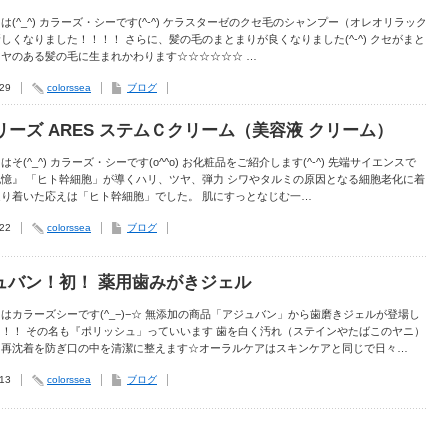
は(^_^) カラーズ・シーです(^-^) ケラスターゼのクセ毛のシャンプー（オレオリラック
しくなりました！！！！ さらに、髪の毛のまとまりが良くなりました(^-^) クセがまと
ヤのある髪の毛に生まれかわります☆☆☆☆☆☆ …
.29
colorssea
ブログ
シリーズ ARES ステムＣクリーム（美容液 クリーム）
はそ(^_^) カラーズ・シーです(o^^o) お化粧品をご紹介します(^-^) 先端サイエンスで
憶』 「ヒト幹細胞」が導くハリ、ツヤ、弾力 シワやタルミの原因となる細胞老化に着
辿り着いた応えは「ヒト幹細胞」でした。 肌にすっとなじむ一…
.22
colorssea
ブログ
ュバン！初！ 薬用歯みがきジェル
はカラーズシーです(^_−)−☆ 無添加の商品「アジュバン」から歯磨きジェルが登場し
！！ その名も『ポリッシュ」っていいます 歯を白く汚れ（ステインやたばこのヤニ）
と再沈着を防ぎ口の中を清潔に整えます☆オーラルケアはスキンケアと同じで日々…
.13
colorssea
ブログ