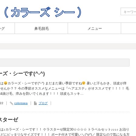
ング
鼻毛脱毛
メニュー
ズ・シーです(^-^)
ちは
カラーズ・シーです(^-^) まだまだ暑い季節ですね
暑いと汗もかき、頭皮が痒
せんか？？ 今の季節オススメなメニューは『ヘアエステ』がオススメです！！！！ 毛
&抜け毛、痒みを防いでくれます！！！ 頭皮もスッキ…
.22
colorssea
ブログ
スターゼ
は♪カラーズ・シーです！！ ケラスターゼ限定30☆☆☆☆ トラベルセット♪♪♪♪ お泊り
どにピッタリなサイズです！！！ ポーチ付きで可愛い＼(^o^)／ 限定なので気になる方