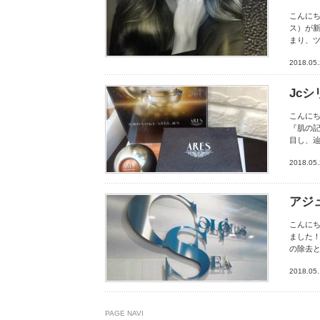
こんにち
ス）が新
まり、ツ
2018.05
Jc
こんにち
『肌の記
目し、
2018.05
アジ
こんにち
ました！
の除去
2018.05
PAGE NAVI