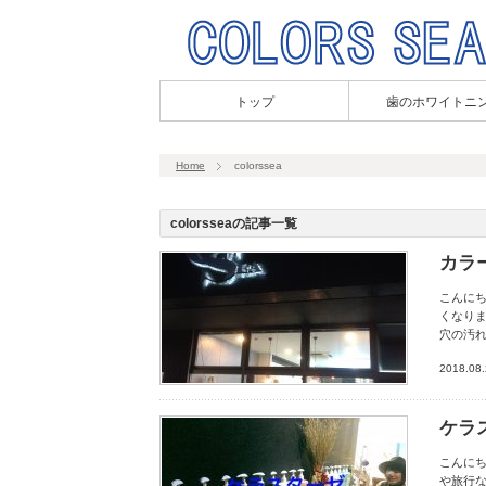
トップ
歯のホワイトニ
Home
colorssea
colorsseaの記事一覧
カラー
こんに
くなりま
穴の汚れ
2018.08
ケラ
こんにち
や旅行な