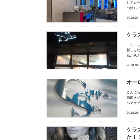
して☆☆☆ 
つぼ+フ
2018.07
ケラ
こんにち
新しくな
感があ
2018.06
オー
こんにち
歯磨き
ヘアケア
2018.06
ケラ
た！