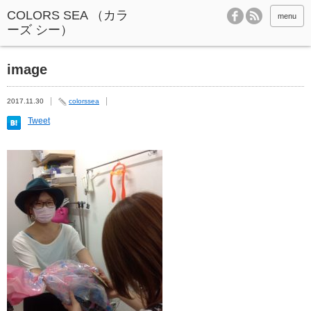
menu
image
2017.11.30
colorssea
Tweet