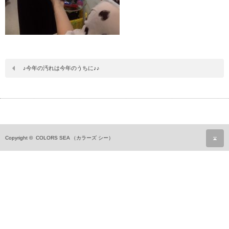
♪今年の汚れは今年のうちに♪♪
ペ
Copyright ©
COLORS SEA （カラーズ シー）