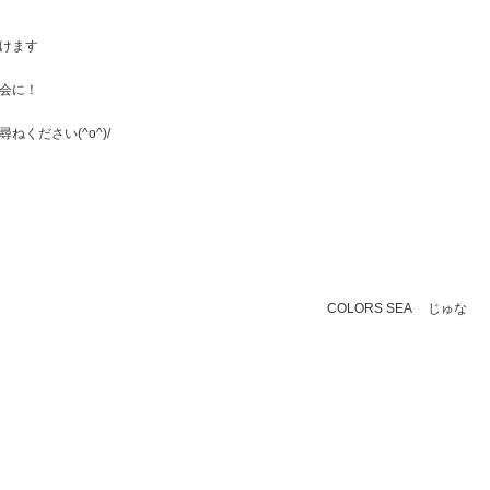
けます
会に！
ください(^o^)/
COLORS SEA じゅな