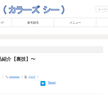
ング
鼻毛脱毛
メニュー
品紹介【裏技】〜
7
colorssea
ブログ
Tweet