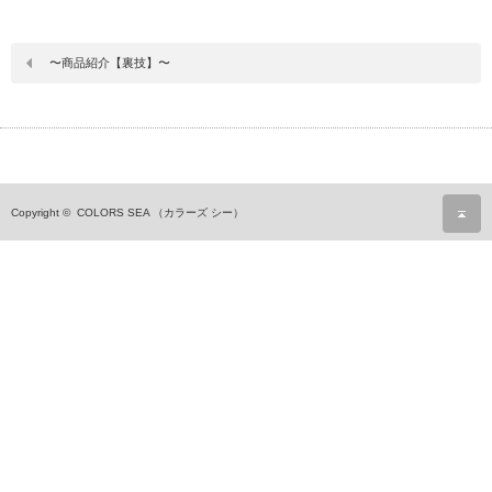
〜商品紹介【裏技】〜
ペ
Copyright ©
COLORS SEA （カラーズ シー）