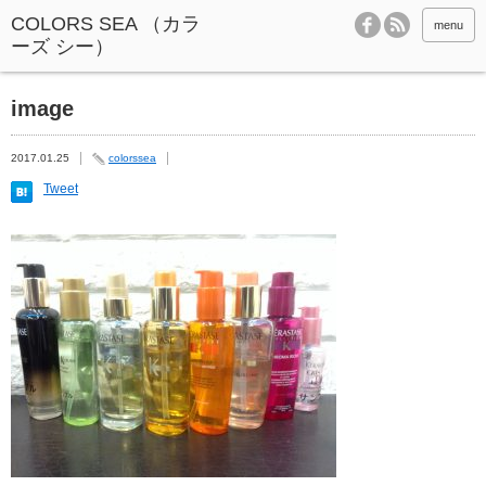
menu
image
2017.01.25
colorssea
Tweet