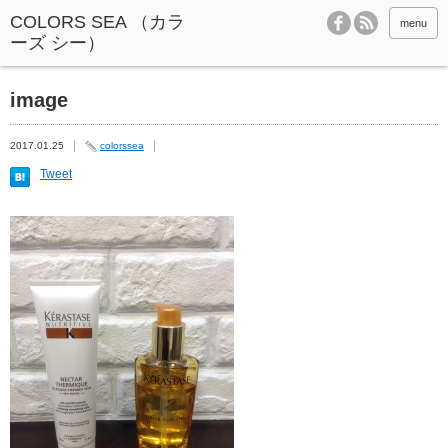
menu
image
2017.01.25
colorssea
Tweet