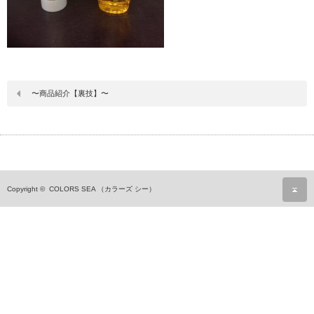
〜商品紹介【裏技】〜
ペ
Copyright ©
COLORS SEA （カラーズ シー）