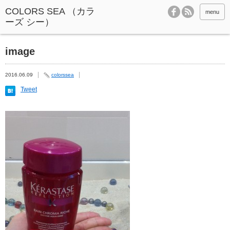
menu
image
2016.06.09
colorssea
Tweet