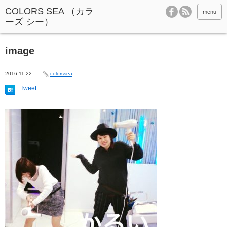
menu
image
2016.11.22
colorssea
Tweet