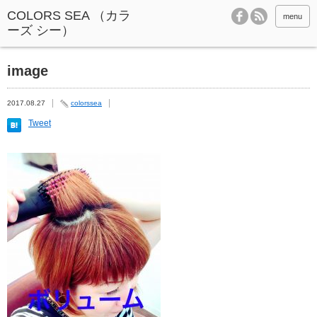
menu
image
2017.08.27
colorssea
Tweet