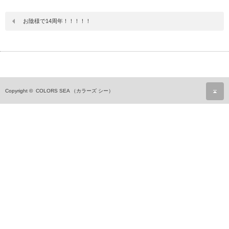
お陰様で14周年！！！！！
ペ
Copyright ©
COLORS SEA （カラーズ シー）