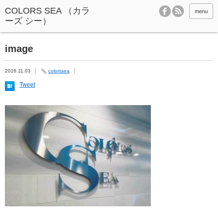
menu
image
2016.11.03
colorssea
Tweet