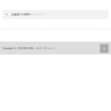
お陰様で14周年！！！！！
ペ
Copyright ©
COLORS SEA （カラーズ シー）