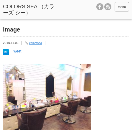
menu
image
2016.11.03
colorssea
Tweet