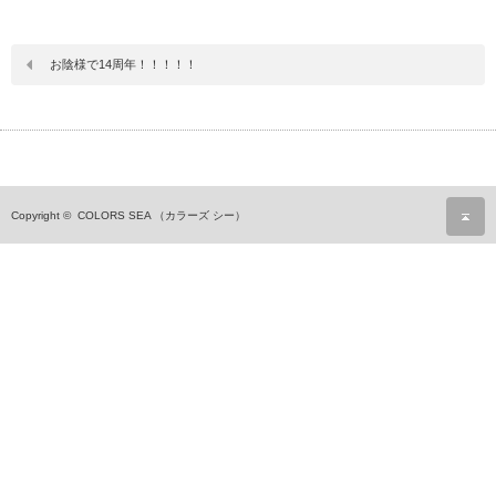
お陰様で14周年！！！！！
ペ
Copyright ©
COLORS SEA （カラーズ シー）