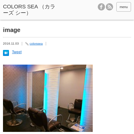
menu
image
2016.11.03
colorssea
Tweet