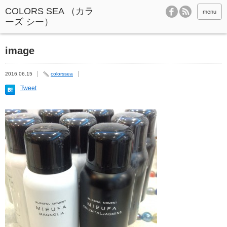
menu
image
2016.06.15
colorssea
Tweet