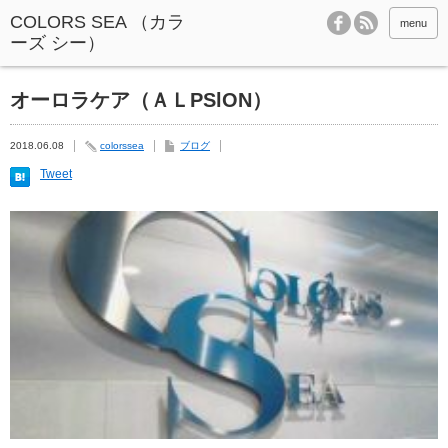
menu
オーロラケア（ＡＬPSlON）
2018.06.08
colorssea
ブログ
Tweet