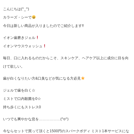
こんにちは(^_^)
カラーズ・シーで
今日は新しい商品が入りましたのでご紹介します‼︎
イオン歯磨きジェル
イオンマウスウォッシュ
毎日、口に入れるものだからこそ、スキンケア、ヘアケア以上に成分に目を向
けて欲しい。
歯が白くなりたい方&口臭などが気になる方必見
ジェルで歯を白く☆
ミストで口内殺菌を0☆
持ち歩くにもストレス0
いつでも爽やかな息を………………(^o^)
今ならセットで買って頂くと1500円のスパークボディ ミスト1本サービスにな