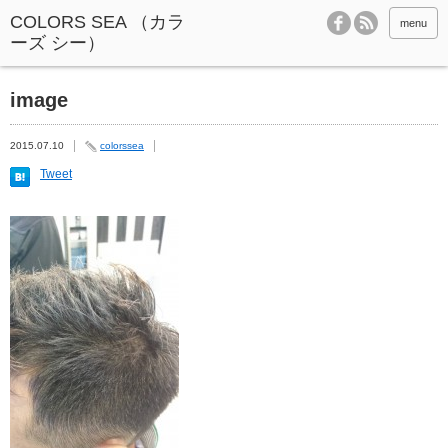
menu
image
2015.07.10
colorssea
Tweet