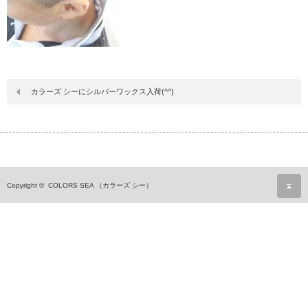
カラーズ シーにシルバーワックス入荷(^^)
ペ
Copyright ©
COLORS SEA （カラーズ シー）