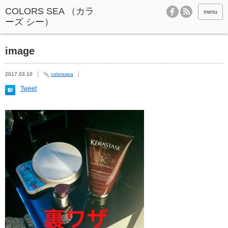
menu
image
2017.03.10
colorssea
Tweet