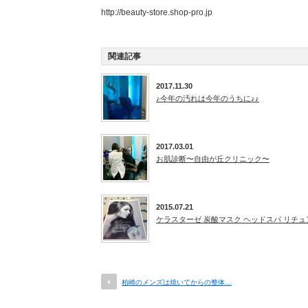
http://beauty-store.shop-pro.jp
関連記事
2017.11.30
♪今年の汚れは今年のうちに♪♪
2017.03.01
お肌診断〜自由が丘クリニック〜
2015.07.21
ケラスターゼ 炭酸マスク ヘッドスパ リチュ
柏崎のメンズは焼いてからの整体…