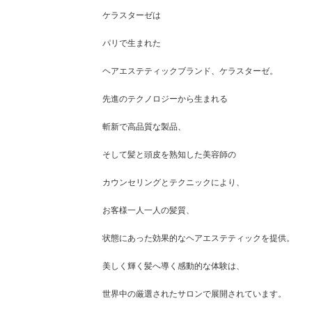
ケラスターゼは
パリで生まれた
ヘアエステティックブランド、ケラスターゼ。
先進のテクノロジーから生まれる
斬新で高品質な製品、
そして髪と頭皮を熟知した美容師の
カウンセリングとテクニックにより、
お客様一人一人の髪質、
状態にあった効果的なヘアエステティックを提供。
美しく輝く髪へ導く感動的な体験は、
世界中の厳選されたサロンで展開されています。