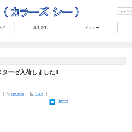
ング
鼻毛脱毛
メニュー
スターゼ入荷しました‼︎
1
colorssea
ブログ
Tweet