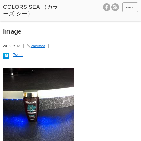
menu
image
2018.06.13
colorssea
Tweet