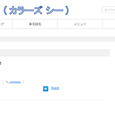
ング
鼻毛脱毛
メニュー
e
8
colorssea
Tweet