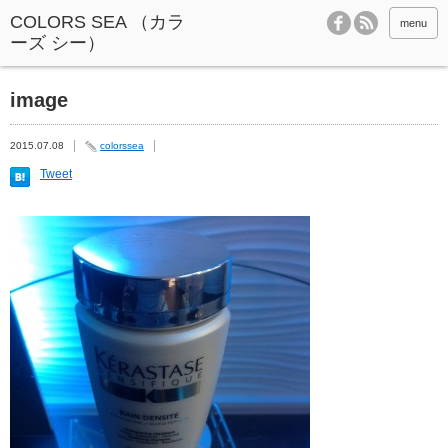
menu
image
2015.07.08
colorssea
Tweet