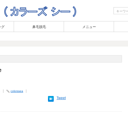
ング
鼻毛脱毛
メニュー
e
6
colorssea
Tweet