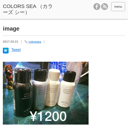
menu
image
2017.03.21
colorssea
Tweet