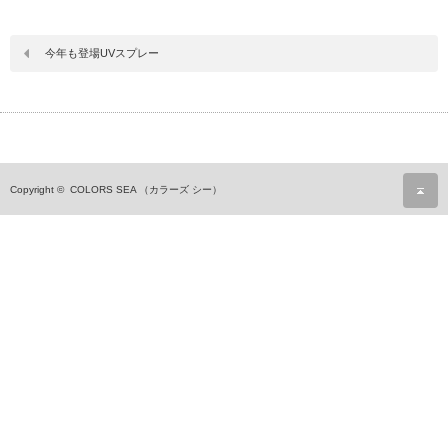
今年も登場UVスプレー
ペ
Copyright ©
COLORS SEA （カラーズ シー）