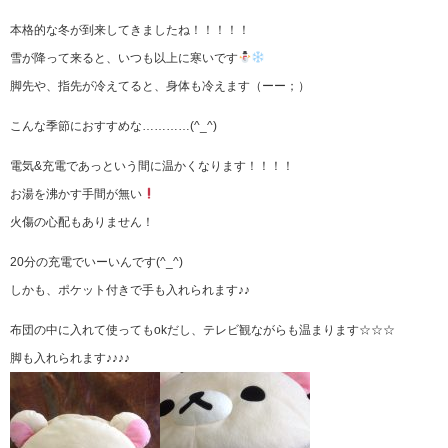
本格的な冬が到来してきましたね！！！！！
雪が降って来ると、いつも以上に寒いです
脚先や、指先が冷えてると、身体も冷えます（ーー；）
こんな季節におすすめな…………(^_^)
電気&充電であっという間に温かくなります！！！！
お湯を沸かす手間が無い
火傷の心配もありません！
20分の充電でいーいんです(^_^)
しかも、ポケット付きで手も入れられます♪♪
布団の中に入れて使ってもokだし、テレビ観ながらも温まります☆☆☆
脚も入れられます♪♪♪♪