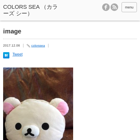
menu
image
2017.12.06
colorssea
Tweet