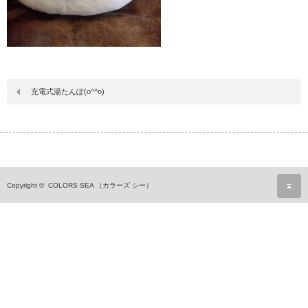
充電式湯たんぽ(o^^o)
ペ
Copyright ©
COLORS SEA （カラーズ シー）