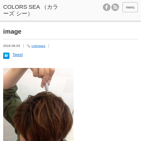
menu
image
2016.06.03
colorssea
Tweet