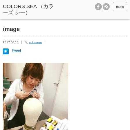
menu
image
2017.06.13
colorssea
Tweet