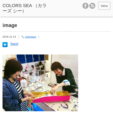
menu
image
2016.11.13
colorssea
Tweet