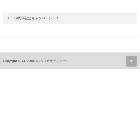
14周年記念キャンペーン！！
ペ
Copyright ©
COLORS SEA （カラーズ シー）