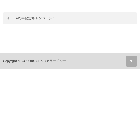
14周年記念キャンペーン！！
ペ
Copyright ©
COLORS SEA （カラーズ シー）