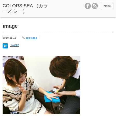
menu
image
2016.11.13
colorssea
Tweet