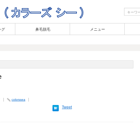
ング
鼻毛脱毛
メニュー
e
7
colorssea
Tweet