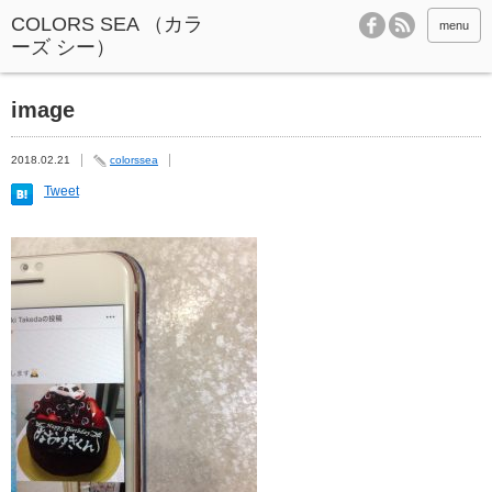
menu
image
2018.02.21
colorssea
Tweet