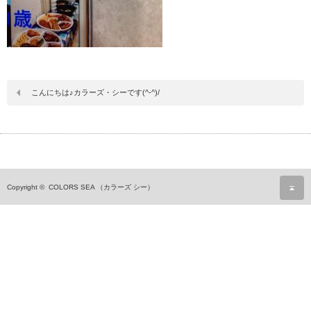
こんにちは♪カラーズ・シーです(^-^)/
ペ
Copyright ©
COLORS SEA （カラーズ シー）