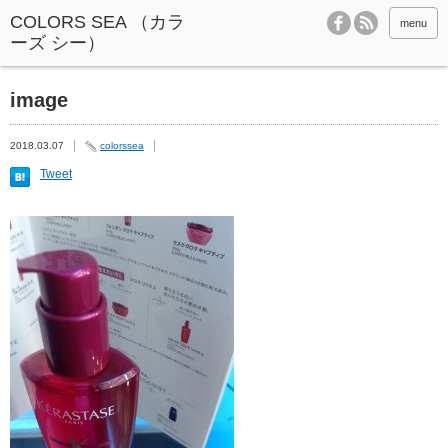
menu
image
2018.03.07
colorssea
Tweet