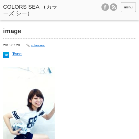
menu
image
2016.07.28
colorssea
Tweet