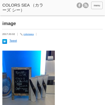
menu
image
2017.03.02
colorssea
Tweet