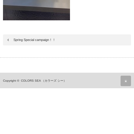
Spring Special campaign！！
ペ
Copyright ©
COLORS SEA （カラーズ シー）