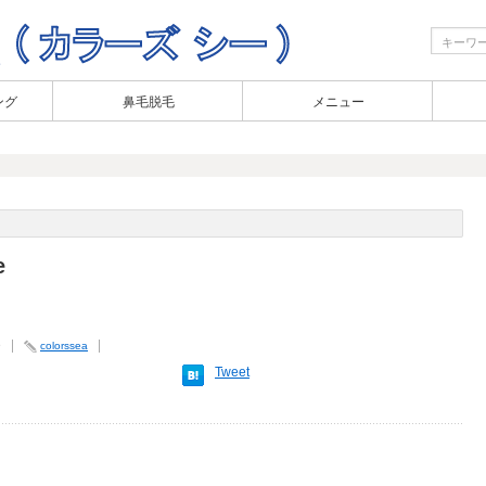
ング
鼻毛脱毛
メニュー
e
9
colorssea
Tweet