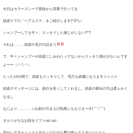
今日はカラーズシーで普段から営業で行ってる
頭皮ケアの「ヘアエステ」をご紹介します(^O^)／
シャンプーしても中々、スッキリした感じがしないT^T
それは………頭皮の毛穴の詰まり
で、中々シャンプーが頭皮にしみわたってないからスッキリ感が少ないんです
よ〜〜（＾◇＾）
たった10分間で、頭皮もスッキリして、毛穴も綺麗になります☆☆☆☆
頭皮のマッサージには、血行を良くしてくれるし、頭皮の硬めの方は柔らかく
なるし
なにより…………♪♪お顔の引き上げ効果にもなりまーす(￣▽￣)
タルミがちなお顔をリフトup↑up↑
温かいスチームミストをかぶりながら夢の中へどうぞ~~~☆☆☆