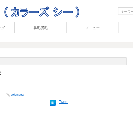
ング
鼻毛脱毛
メニュー
e
colorssea
Tweet