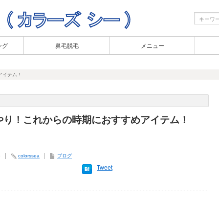
ング
鼻毛脱毛
メニュー
アイテム！
やり！これからの時期におすすめアイテム！
6
colorssea
ブログ
Tweet