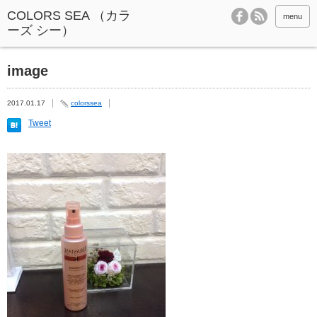
menu
image
2017.01.17
colorssea
Tweet