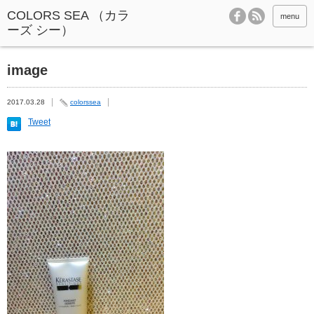
menu
image
2017.03.28
colorssea
Tweet