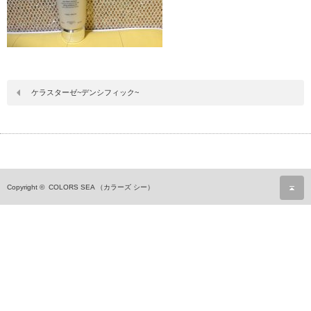
ケラスターゼ~デンシフィック~
ペ
Copyright ©
COLORS SEA （カラーズ シー）