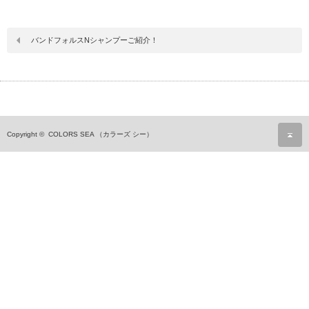
バンドフォルスNシャンプーご紹介！
ペ
Copyright ©
COLORS SEA （カラーズ シー）