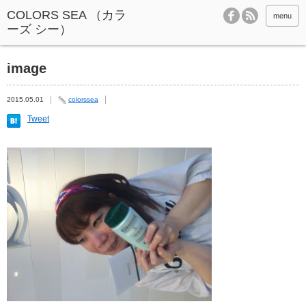
menu
image
2015.05.01
colorssea
Tweet