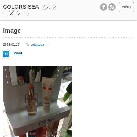
menu
image
2018.01.17
colorssea
Tweet