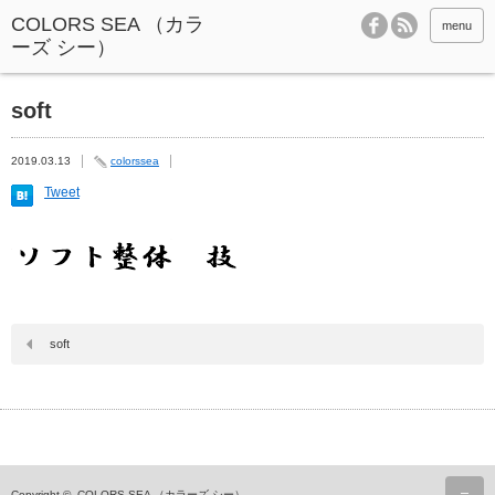
menu
soft
2019.03.13
colorssea
Tweet
soft
ペ
Copyright ©
COLORS SEA （カラーズ シー）